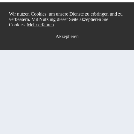
Wir nutzen Cookies, um unsere Dienste zu erbringen und zu
verbessern. Mit Nutzung dieser Seite akzeptieren Sie
Cookies.
Mehr erfahren
WEITERE BLOGS LESEN
Akzeptieren
© 2026 TecMike | Apple Product Support
Impressum
DSGVO
AGB
Widerruf